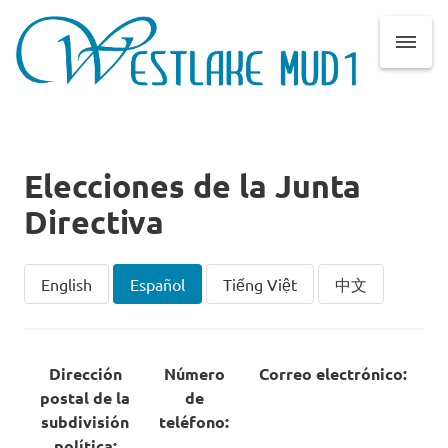
Elecciones de la Junta
Directiva
English
Español
Tiếng Việt
中文
Dirección
Número
Correo electrónico:
postal de la
de
subdivisión
teléfono:
política: